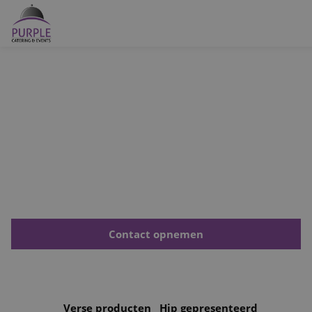
Buffetten
BUFFETTEN
Barbecue
Buffetten
Bruiloft catering
U vertelt ons hoe groot uw gezelschap is, de locatie en uw
wensen, wij verzorgen gerechten die passen bij uw
Foodtrucks
gezelschap én de gelegenheid. Kies uit een van onze menu’s
of stel, met onze hulp, zelf uw ideale menu samen.
Offerte aanvragen
Contact opnemen
Onze catering diensten
Locaties
Over ons
Verse producten
Hip gepresenteerd