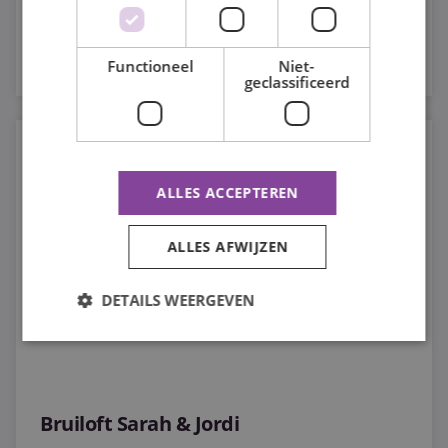
weken is leeg
Functioneel
Niet-
geclassificeerd
Purple Catering & Corona
ALLES ACCEPTEREN
ALLES AFWIJZEN
DETAILS WEERGEVEN
Strikt noodzakelijk
Prestatie
Targeting
Functioneel
Niet-geclassificeerd
Bruiloft Sarah & Jordi
Strikt noodzakelijke cookies maken de