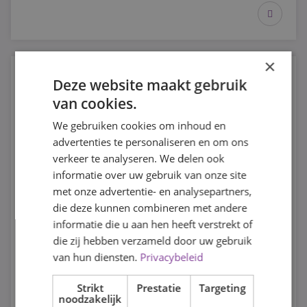
leverancier van de food catering sinds 2014.
Purple al jaren vaste foodleverancier van Strand Binnen
×
Deze website maakt gebruik
van cookies.
We gebruiken cookies om inhoud en
advertenties te personaliseren en om ons
verkeer te analyseren. We delen ook
informatie over uw gebruik van onze site
met onze advertentie- en analysepartners,
die deze kunnen combineren met andere
informatie die u aan hen heeft verstrekt of
die zij hebben verzameld door uw gebruik
van hun diensten.
Privacybeleid
Purple Catering & Corona
Strikt
Prestatie
Targeting
Alles ligt helemaal plat. De agenda voor de komende
noodzakelijk