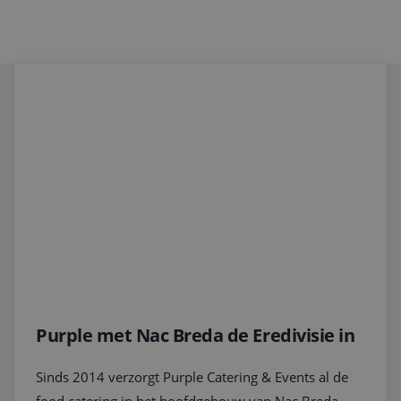
Projecten
Purple met Nac Breda de Eredivisie in
Nieuws & Referenties
Contact
Vacatures
Purple met Nac Breda de Eredivisie in
Sinds 2014 verzorgt Purple Catering & Events al de