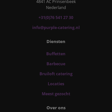
4841 AC Prinsenbeek
en betrokkenhei
Nederland
de website te vo
om de
gebruikerservari
+31(0)76 541 27 30
websitefunctional
te verbeteren.
info@purple-catering.nl
_clsk
1 dag
Deze cookie wor
Microsoft
geassocieerd met
.purple-
Microsoft Clarity
catering.nl
analytics softwar
Diensten
Het wordt gebrui
om informatie ov
de sessie van de
gebruiker op te s
Buffetten
en om meerdere
paginaweergaven
Barbecue
combineren tot 
gebruikerssessie
analytische
Bruiloft catering
doeleinden.
Locaties
Meest gezocht
Over ons