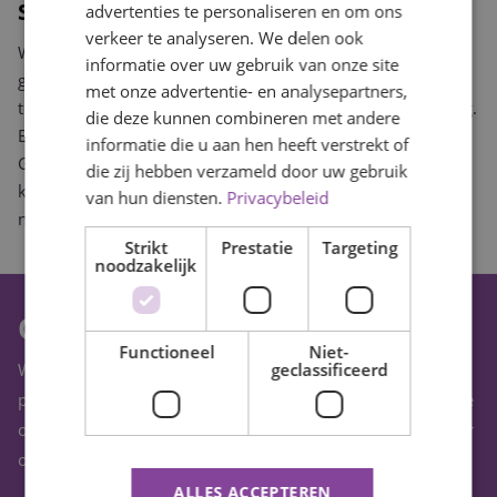
Service met een glimlach
advertenties te personaliseren en om ons
verkeer te analyseren. We delen ook
Wij letten graag op details. Daarom maken we onze
informatie over uw gebruik van onze site
gerechten met zorg klaar en zorgen we ervoor dat álles er
met onze advertentie- en analysepartners,
tot in de puntjes verzorgd uitziet. Het eten én de aankleding.
die deze kunnen combineren met andere
En natuurlijk draagt ook ons personeel bij aan onze service.
informatie die u aan hen heeft verstrekt of
Gastvrijheid, vriendelijkheid en een oprechte glimlach: dát
die zij hebben verzameld door uw gebruik
kun je van ons verwachten. Wij zorgen ervoor dat het u aan
van hun diensten.
Privacybeleid
niets ontbreekt.
Strikt
Prestatie
Targeting
noodzakelijk
Op zoek naar een leuke bijbaan?
Functioneel
Niet-
geclassificeerd
Wij zijn altijd op zoek naar enthousiaste collega's die het
product op waarde schatten en samen met ons de nieuwste
ontwikkelingen kan toepassen. Ben je geïnteresseerd? Stuur
ons een mail!
ALLES ACCEPTEREN