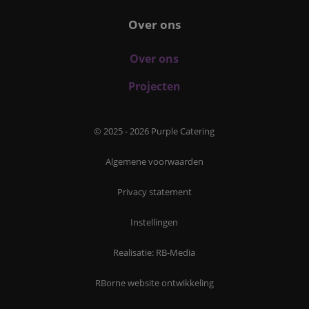
paginaverzoek o
een site en word
Over ons
gebruikt om
bezoekers-, sessi
campagnegegeve
te berekenen voo
Over ons
analyserapporte
de site.
Projecten
_ga_W6FBG4D1FR
.purple-
1 jaar 1
Deze cookie wor
catering.nl
maand
gebruikt door Go
Analytics om de
sessiestatus te
© 2025 - 2026 Purple Catering
behouden.
_clck
.purple-
1 jaar
Deze cookie wor
Algemene voorwaarden
catering.nl
gebruikt om
gebruikersinterac
en betrokkenhei
Privacy statement
de website te vo
om de
gebruikerservari
websitefunctional
Instellingen
te verbeteren.
_clsk
1 dag
Deze cookie wor
Microsoft
Realisatie: RB-Media
geassocieerd met
.purple-
Microsoft Clarity
catering.nl
analytics softwar
RBorne website ontwikkeling
Het wordt gebrui
om informatie ov
de sessie van de