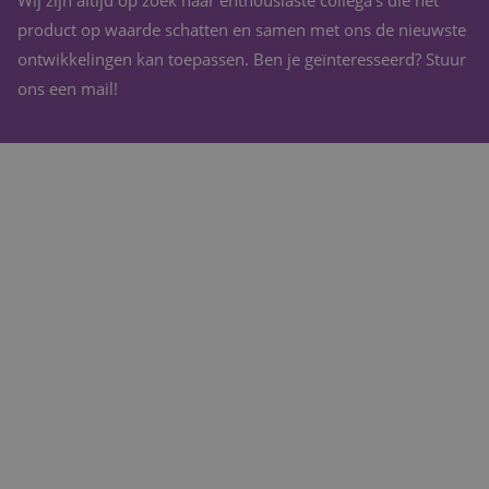
Microsoft Clarity
catering.nl
analytics softwar
product op waarde schatten en samen met ons de nieuwste
Het wordt gebrui
om informatie ov
ontwikkelingen kan toepassen. Ben je geïnteresseerd? Stuur
de sessie van de
gebruiker op te s
ons een mail!
en om meerdere
paginaweergaven
combineren tot 
gebruikerssessie
analytische
doeleinden.