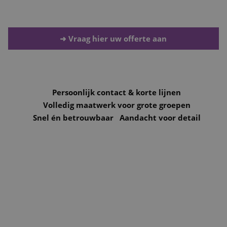
eind van de avond op trakteren.
Projecten
➜ Vraag hier uw offerte aan
Nieuws & Referenties
Contact
Persoonlijk contact & korte lijnen
Vacatures
Volledig maatwerk voor grote groepen
Snel én betrouwbaar
Aandacht voor detail