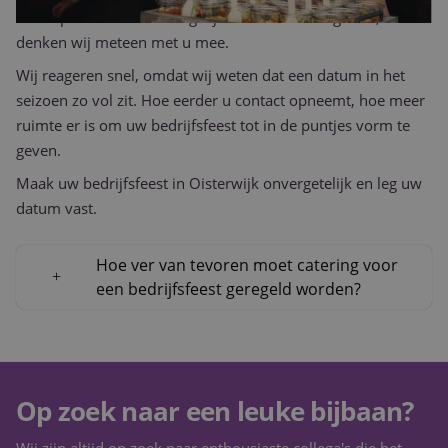
gegenereerd nu
even sparren over de mogelijkheden? Bel ons gerust, dan
toe te wijzen als
denken wij meteen met u mee.
klant-ID. Het is
opgenomen in el
paginaverzoek o
Wij reageren snel, omdat wij weten dat een datum in het
een site en word
gebruikt om
seizoen zo vol zit. Hoe eerder u contact opneemt, hoe meer
bezoekers-, sessi
ruimte er is om uw bedrijfsfeest tot in de puntjes vorm te
campagnegegeve
te berekenen voo
geven.
analyserapporte
de site.
Maak uw bedrijfsfeest in Oisterwijk onvergetelijk en leg uw
_ga_W6FBG4D1FR
.purple-
1 jaar 1
Deze cookie wor
datum vast.
catering.nl
maand
gebruikt door Go
Analytics om de
sessiestatus te
behouden.
Hoe ver van tevoren moet catering voor
_clck
.purple-
1 jaar
Deze cookie wor
een bedrijfsfeest geregeld worden?
catering.nl
gebruikt om
gebruikersinterac
en betrokkenhei
de website te vo
om de
gebruikerservari
websitefunctional
te verbeteren.
Op zoek naar een leuke bijbaan?
_clsk
1 dag
Deze cookie wor
Microsoft
geassocieerd met
.purple-
Wij zijn altijd op zoek naar enthousiaste collega's die het