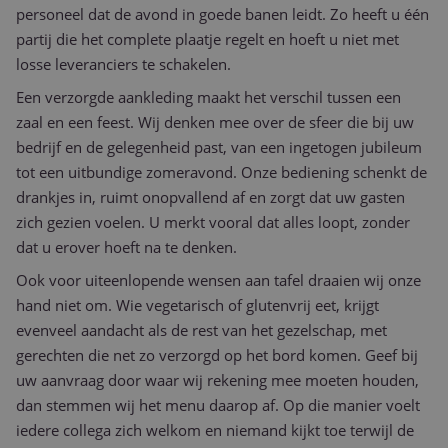
gegeneree
personeel dat de avond in goede banen leidt. Zo heeft u één
www.purple-
applicaties
catering.nl
partij die het complete plaatje regelt en hoeft u niet met
basis van 
taal. Dit is
losse leveranciers te schakelen.
identificat
algemene
Een verzorgde aankleding maakt het verschil tussen een
doeleinden
wordt gebr
zaal en een feest. Wij denken mee over de sfeer die bij uw
om variab
van
bedrijf en de gelegenheid past, van een ingetogen jubileum
gebruikers
te onderh
tot een uitbundige zomeravond. Onze bediening schenkt de
Het is nor
gesproken
drankjes in, ruimt onopvallend af en zorgt dat uw gasten
willekeurig
zich gezien voelen. U merkt vooral dat alles loopt, zonder
gegeneree
nummer, h
dat u erover hoeft na te denken.
wordt gebr
kan specifi
Google Privacy Policy
voor de si
Ook voor uiteenlopende wensen aan tafel draaien wij onze
een goed
hand niet om. Wie vegetarisch of glutenvrij eet, krijgt
voorbeeld 
behouden
evenveel aandacht als de rest van het gezelschap, met
een ingelo
status voo
gerechten die net zo verzorgd op het bord komen. Geef bij
gebruiker 
pagina's.
uw aanvraag door waar wij rekening mee moeten houden,
dan stemmen wij het menu daarop af. Op die manier voelt
CookieScriptConsent
1 maand 2
Deze cooki
CookieScript
dagen
wordt gebr
www.purple-
iedere collega zich welkom en niemand kijkt toe terwijl de
door de Co
catering.nl
Script.com