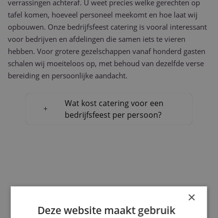
verrassingen achteraf. U weet precies welke gerechten op
tafel komen, hoeveel personeel meekomt en hoe laat wij
opbouwen. Onze bedrijfsfeest catering is vooral interessant
voor bedrijven en afdelingen die samen iets te vieren
hebben. Voor grotere gezelschappen vanaf honderd gasten
schalen wij moeiteloos op, met behoud van dezelfde verse
bereiding en persoonlijke aandacht.
Wat kost catering voor een
bedrijfsfeest per persoon?
×
Deze website maakt gebruik