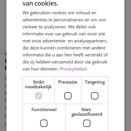
van cookies.
We gebruiken cookies om inhoud en
advertenties te personaliseren en om ons
verkeer te analyseren. We delen ook
informatie over uw gebruik van onze site
met onze advertentie- en analysepartners,
die deze kunnen combineren met andere
informatie die u aan hen heeft verstrekt of
Catering voor bedrijfsfeesten op uw eigen
die zij hebben verzameld door uw gebruik
locatie in Oisterwijk
van hun diensten.
Privacybeleid
Catering voor bedrijfsfeesten verzorgen wij op vrijwel elke
Strikt
Prestatie
Targeting
locatie in Oisterwijk en omgeving, van uw eigen
noodzakelijk
bedrijfspand tot een gehuurde evenementenhal of een
buitenterrein. Wij brengen de complete keuken, het
materiaal en het personeel mee, zodat uw locatie geen
Functioneel
Niet-
geclassificeerd
professionele faciliteiten hoeft te hebben.
Onze ervaring met uiteenlopende locaties betekent dat wij