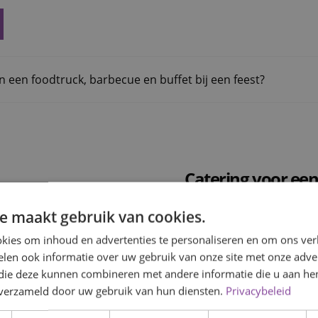
en een foodtruck, barbecue en buffet bij een feest?
Catering voor een
e maakt gebruik van cookies.
Catering voor een feest v
omgeving, van uw eigen tu
kies om inhoud en advertenties te personaliseren en om ons ver
brengen de complete keu
len ook informatie over uw gebruik van onze site met onze adver
 die deze kunnen combineren met andere informatie die u aan hen
uw locatie geen professio
n verzameld door uw gebruik van hun diensten.
Privacybeleid
Een feest op eigen locat