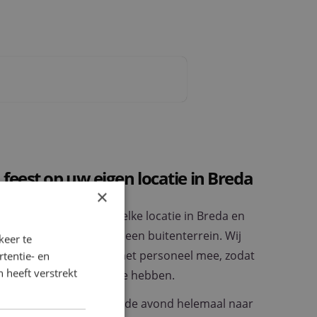
 feest op uw eigen locatie in Breda
×
erzorgen wij op vrijwel elke locatie in Breda en
in tot een feestzaal of een buitenterrein. Wij
keer te
ken, het materiaal en het personeel mee, zodat
tentie- en
 heeft verstrekt
nele faciliteiten hoeft te hebben.
ie geeft u de vrijheid om de avond helemaal naar