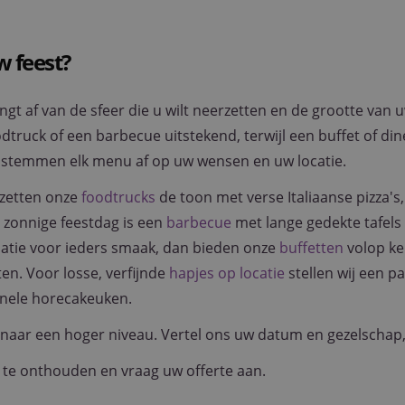
w feest?
angt af van de sfeer die u wilt neerzetten en de grootte van
uck of een barbecue uitstekend, terwijl een buffet of dine
 stemmen elk menu af op uw wensen en uw locatie.
 zetten onze
foodtrucks
de toon met verse Italiaanse pizza's
n zonnige feestdag is een
barbecue
met lange gedekte tafels 
riatie voor ieders smaak, dan bieden onze
buffetten
volop ke
n. Voor losse, verfijnde
hapjes op locatie
stellen wij een 
onele horecakeuken.
st naar een hoger niveau. Vertel ons uw datum en gezelscha
te onthouden en vraag uw offerte aan.