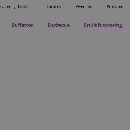
 catering diensten
Locaties
Over ons
Projecten
Buffetten
Barbecue
Bruiloft catering
TERING FEEST IN BR
en door de mensen, de muziek en het eten dat op tafel komt.
die uw gasten verrast en u volledig ontzorgt? Wij verzorgen 
ng en ervaren personeel, zodat u zelf middenin het feest ku
 gastvrijheid naar feesten in Breda en omgeving, met een 
ie klopt. Van het eerste menuvoorstel tot de laatste afwas reg