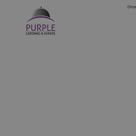
Onze
CA
Een feest blijft hang
een feest in Breda 
sfeervolle aankledi
brengen wij Brabantse
en logistiek d