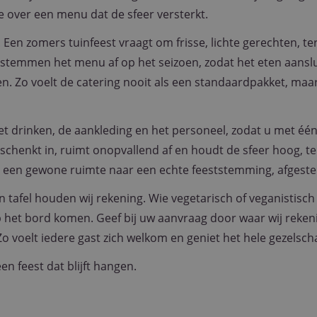
e over een menu dat de sfeer versterkt.
nt
1 maand 2
Deze cookie wordt gebruikt door de Cookie-Scri
CookieScript
dagen
de cookievoorkeuren van bezoekers te onthoude
www.purple-
banner van Cookie-Script.com is noodzakelijk om
catering.nl
 Een zomers tuinfeest vraagt om frisse, lichte gerechten, ter
Google Privacy Policy
stemmen het menu af op het seizoen, zodat het eten aansluit
n. Zo voelt de catering nooit als een standaardpakket, maa
Aanbieder
/
Domein
Vervaldatum
Omschri
Aanbieder
Vervaldatum
Omschrijving
.purple-catering.nl
1 jaar 1 maand
/
Domein
1 jaar 1
Deze cookienaam is gekoppeld aan Google Universal Ana
Google
t drinken, de aankleding en het personeel, zodat u met één 
maand
belangrijke update is van de meer algemeen gebruikte 
LLC
Google. Deze cookie wordt gebruikt om unieke gebruike
.purple-
schenkt in, ruimt onopvallend af en houdt de sfeer hoog, terw
onderscheiden door een willekeurig gegenereerd numme
catering.nl
klant-ID. Het is opgenomen in elk paginaverzoek op een
lt een gewone ruimte naar een echte feeststemming, afgest
gebruikt om bezoekers-, sessie- en campagnegegevens 
de analyserapporten van de site.
afel houden wij rekening. Wie vegetarisch of veganistisch 
.purple-
1 jaar 1
Deze cookie wordt gebruikt door Google Analytics om de
catering.nl
maand
behouden.
p het bord komen. Geef bij uw aanvraag door waar wij rek
.purple-
1 jaar
Deze cookie wordt gebruikt om gebruikersinteracties e
 voelt iedere gast zich welkom en geniet het hele gezelsc
catering.nl
de website te volgen om de gebruikerservaring en websit
verbeteren.
n feest dat blijft hangen.
1 dag
Deze cookie wordt geassocieerd met Microsoft Clarity an
Microsoft
Het wordt gebruikt om informatie over de sessie van de
.purple-
slaan en om meerdere paginaweergaven te combineren 
catering.nl
gebruikerssessie voor analytische doeleinden.