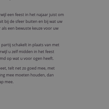
pt.com-service om
n. De cookie-
 correct te werken.
wijl een feest in het najaar juist om
 bij de sfeer buiten en bij wat uw
r als een bewuste keuze voor uw
jving
lytics - wat een
partij schakelt in plaats van met
analyseservice van
rs te
ijl u zelf midden in het feest
r toe te wijzen als
 site en wordt
emd op wat u voor ogen heeft.
te berekenen voor
eet, telt net zo goed mee, met
 sessiestatus te
ening mee moeten houden, dan
n betrokkenheid op
hap mee.
efunctionaliteit te
alytics software.
 gebruiker op te
tot één