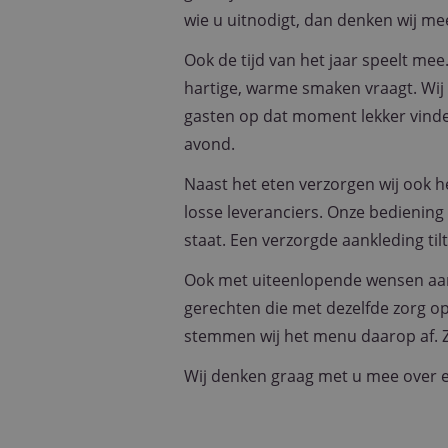
wie u uitnodigt, dan denken wij me
CookieScriptConse
Ook de tijd van het jaar speelt mee.
hartige, warme smaken vraagt. Wij 
gasten op dat moment lekker vinde
Naam
Naam
avond.
fp_user_id
_ga
Naast het eten verzorgen wij ook he
losse leveranciers. Onze bediening 
staat. Een verzorgde aankleding ti
Ook met uiteenlopende wensen aan t
_ga_W6FBG4D1FR
gerechten die met dezelfde zorg o
_clck
stemmen wij het menu daarop af. Zo
Wij denken graag met u mee over ee
_clsk