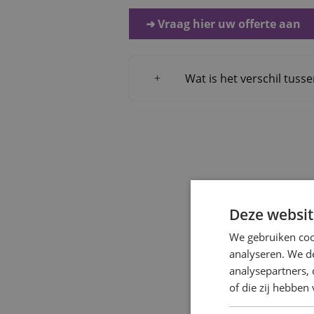
➜ Vraag hier uw offerte aan
Wat is het verschil tuss
Deze websit
We gebruiken coo
analyseren. We de
analysepartners,
of die zij hebbe