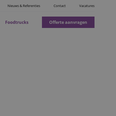
Nieuws & Referenties
Contact
Vacatures
Foodtrucks
Offerte aanvragen
EDA
 Zoekt u catering voor
verse gerechten, een
nt staan. Sinds 2013
scherp oog voor detail
elen wij alles.