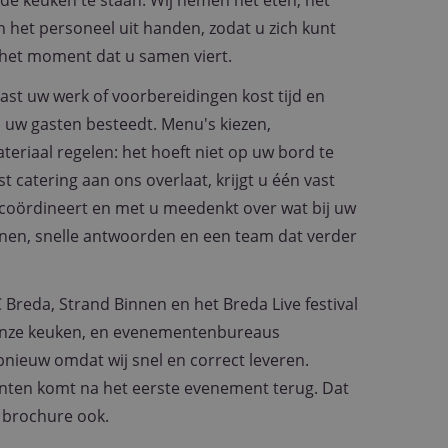
in de keuken te staan. Wij nemen het eten, het
n het personeel uit handen, zodat u zich kunt
 het moment dat u samen viert.
ast uw werk of voorbereidingen kost tijd en
n uw gasten besteedt. Menu's kiezen,
teriaal regelen: het hoeft niet op uw bord te
t catering aan ons overlaat, krijgt u één vast
 coördineert en met u meedenkt over wat bij uw
ijnen, snelle antwoorden en een team dat verder
 Breda, Strand Binnen en het Breda Live festival
 onze keuken, en evenementenbureaus
nieuw omdat wij snel en correct leveren.
nten komt na het eerste evenement terug. Dat
 brochure ook.