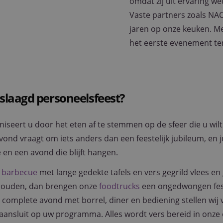
omdat zij uit ervaring we
Vaste partners zoals NA
jaren op onze keuken. M
het eerste evenement ter
slaagd personeelsfeest?
iseert u door het eten af te stemmen op de sfeer die u wil
nd vraagt om iets anders dan een feestelijk jubileum, en 
 en een avond die blijft hangen.
n
barbecue
met lange gedekte tafels en vers gegrild vlees e
 houden, dan brengen onze
foodtrucks
een ongedwongen fest
n complete avond met borrel, diner en bediening stellen wij 
nsluit op uw programma. Alles wordt vers bereid in onze 