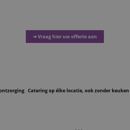
volle aankleding en een team dat alles tot in de puntjes reg
avond waar uw collega's nog lang over napraten.
➜ Vraag hier uw offerte aan
 ontzorging
Catering op élke locatie, ook zonder keuken