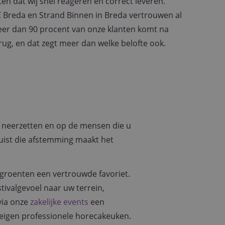
ten dat wij snel reageren en correct leveren.
C Breda en Strand Binnen in Breda vertrouwen al
eer dan 90 procent van onze klanten komt na
ug, en dat zegt meer dan welke belofte ook.
t neerzetten en op de mensen die u
juist die afstemming maakt het
n groenten een vertrouwde favoriet.
ivalgevoel naar uw terrein,
via onze
zakelijke events
een
eigen professionele horecakeuken.