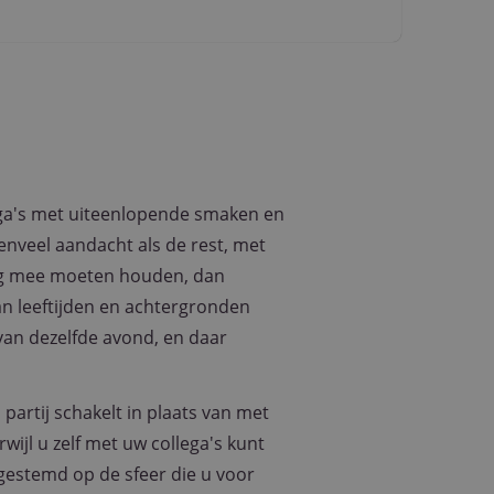
pt.com-service om
n. De cookie-
 correct te werken.
jving
lytics - wat een
analyseservice van
lega's met uiteenlopende smaken en
rs te
r toe te wijzen als
venveel aandacht als de rest, met
 site en wordt
te berekenen voor
ing mee moeten houden, dan
n leeftijden en achtergronden
 sessiestatus te
van dezelfde avond, en daar
n betrokkenheid op
efunctionaliteit te
partij schakelt in plaats van met
alytics software.
wijl u zelf met uw collega's kunt
 gebruiker op te
tot één
gestemd op de sfeer die u voor