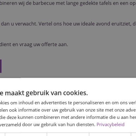
ineren wij de barbecue met lange gedekte tafels en een opz
 dan u verwacht. Vertel ons hoe uw ideale avond eruitziet, 
ient en vraag uw offerte aan.
or de catering van een personeelsfeest?
e maakt gebruik van cookies.
kies om inhoud en advertenties te personaliseren en om ons ver
len ook informatie over uw gebruik van onze site met onze adver
 die deze kunnen combineren met andere informatie die u aan hen
n verzameld door uw gebruik van hun diensten.
Privacybeleid
ie in Zevenbergen