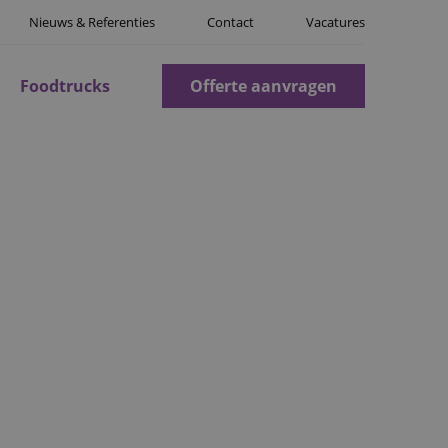
Nieuws & Referenties
Contact
Vacatures
Foodtrucks
Offerte aanvragen
NG IN
rt. Wilt u een
aan? Wij verzorgen de
 de avond zelf. Sinds
mgeving, met verse