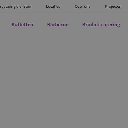
 catering diensten
Locaties
Over ons
Projecten
Buffetten
Barbecue
Bruiloft catering
ONEELSFEEST CATERI
ZEVENBERGEN
verdient een feest dat laat zien hoeveel u hun inzet waardee
evenbergen organiseren zonder zelf achter het fornuis te st
eest catering, van het eerste menu-idee tot de bediening op
Brabantse gastvrijheid naar bedrijven in Zevenbergen en o