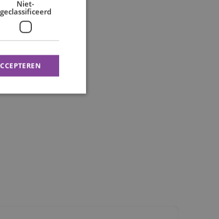
Niet-
geclassificeerd
ACCEPTEREN
rd
elding en
de PHP-taal. Dit is
wordt gebruikt om
. Het is normaal
 hoe het wordt
n goed voorbeeld is
 gebruiker tussen