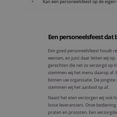
Kan een personeelsfeest op de eigen 
CookieScriptConse
Naam
Een personeelsfeest dat b
Naam
fp_user_id
_ga
Een goed personeelsfeest houdt rek
wensen, en juist daar letten wij op
gerechten die net zo verzorgd op 
stemmen wij het menu daarop af. E
_ga_W6FBG4D1FR
binnen uw organisatie. De jongste
stemmen wij het aanbod op af.
_clck
Naast het eten verzorgen wij ook he
_clsk
losse leveranciers. Onze bediening 
praten en proosten. Een verzorgde 