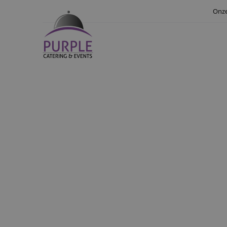
Onze
PERS
Uw personeel 
personeelsfeest in Z
complete personeelsf
2013 brengen wij 