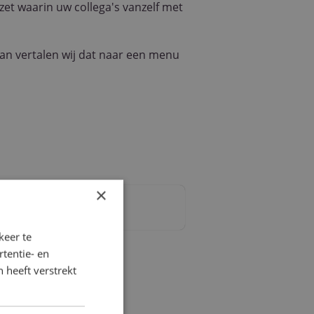
et waarin uw collega's vanzelf met
dan vertalen wij dat naar een menu
×
keer te
tentie- en
 heeft verstrekt