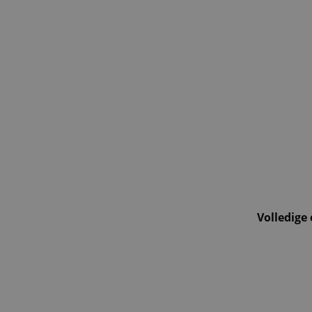
gerechten, een sfeer
Volledige