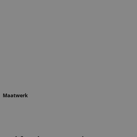
elt. Zo wordt het een
Maatwerk