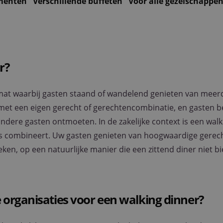
ementen
Verschillende buffeten
Voor alle gezelschappe
r?
rmat waarbij gasten staand of wandelend genieten van meer
k met een eigen gerecht of gerechtencombinatie, en gasten b
 andere gasten ontmoeten. In de zakelijke context is een wal
os combineert. Uw gasten genieten van hoogwaardige gere
reken, op een natuurlijke manier die een zittend diner niet bi
 organisaties voor een walking dinner?