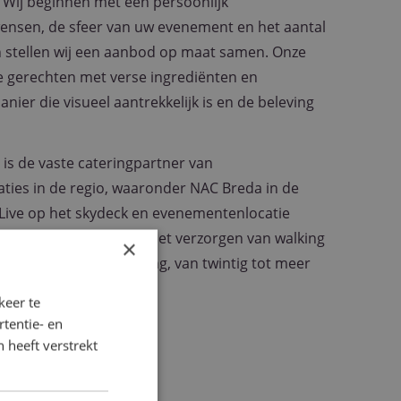
. Wij beginnen met een persoonlijk
ensen, de sfeer van uw evenement en het aantal
n stellen wij een aanbod op maat samen. Onze
e gerechten met verse ingrediënten en
ier die visueel aantrekkelijk is en de beleving
 is de vaste cateringpartner van
ties in de regio, waaronder NAC Breda in de
da Live op het skydeck en evenementenlocatie
en ruime ervaring met het verzorgen van walking
×
n uiteenlopende omvang, van twintig tot meer
keer te
tentie- en
 heeft verstrekt