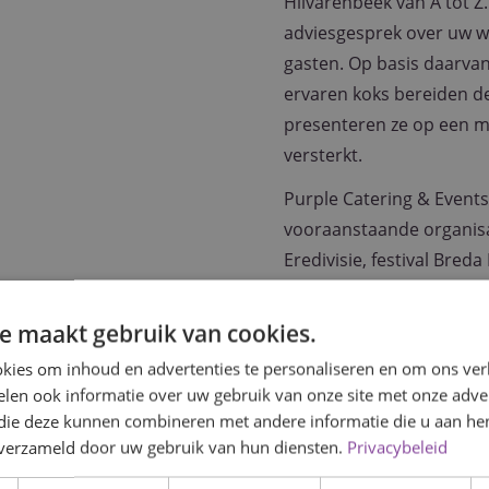
Hilvarenbeek van A tot Z
adviesgesprek over uw w
gasten. Op basis daarva
ervaren koks bereiden d
presenteren ze op een man
versterkt.
Purple Catering & Events
vooraanstaande organisa
Eredivisie, festival Bre
Strand Binnen. Wij hebb
dinners voor groepen va
e maakt gebruik van cookies.
dan driehonderd gasten.
kies om inhoud en advertenties te personaliseren en om ons ver
len ook informatie over uw gebruik van onze site met onze adver
 die deze kunnen combineren met andere informatie die u aan hen
n verzameld door uw gebruik van hun diensten.
Privacybeleid
: kleine porties, grote smaak