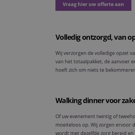
Vraag hier uw offerte aan
CookieScriptConse
Volledig ontzorgd, van 
Naam
Naam
fp_user_id
Wij verzorgen de volledige opzet v
_ga
van het totaalpakket, de aanvoer e
hoeft zich om niets te bekommeren.
_ga_W6FBG4D1FR
Walking dinner voor zake
_clck
Of uw evenement twintig of tweehon
_clsk
moeiteloos op. Wij zorgen ervoor da
wordt met dezelfde zorg bereid en