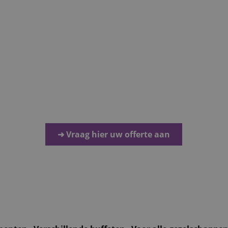
nts verzorgt walking dinner catering in Hilvarenbeek voor b
 nemen de volledige catering voor onze rekening, van afstem
u zich op uw gasten kunt richten.
jaar ervaring weten we hoe we van uw walking dinner een o
verder dan eten op tafel zetten, het is de sfeer die u creëe
die uw gasten meenemen.
➜ Vraag hier uw offerte aan