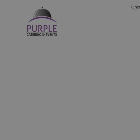
Onze
Een walking dinner
vrijelijk door d
gesprekk