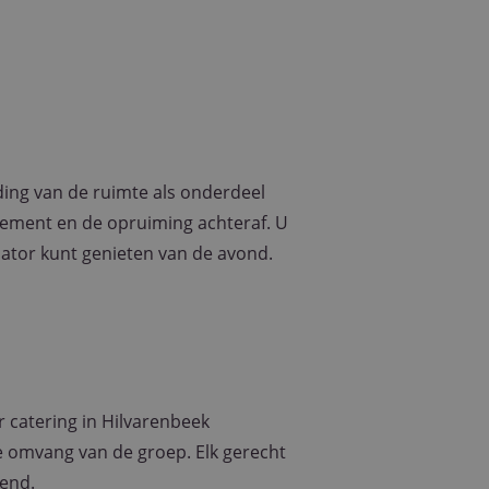
pt.com-service om
n. De cookie-
 correct te werken.
jving
eding van de ruimte als onderdeel
lytics - wat een
analyseservice van
enement en de opruiming achteraf. U
rs te
r toe te wijzen als
sator kunt genieten van de avond.
 site en wordt
te berekenen voor
 sessiestatus te
n betrokkenheid op
efunctionaliteit te
r catering in Hilvarenbeek
alytics software.
 gebruiker op te
de omvang van de groep. Elk gerecht
tot één
iend.