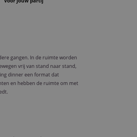
n
Voor jouw partij
dere gangen. In de ruimte worden
ewegen vrij van stand naar stand,
king dinner een format dat
chten en hebben de ruimte om met
edt.