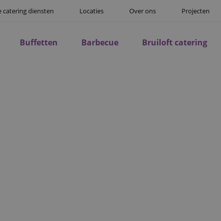
 catering diensten
Locaties
Over ons
Projecten
Buffetten
Barbecue
Bruiloft catering
WALKING DINNER I
HILVARENBEEK
 is een van de sfeervolle manieren om gasten te ontvangen
e ruimte terwijl kleine, smaakvolle gerechten worden aange
en en een culinaire beleving die uw event naar een hoger niv