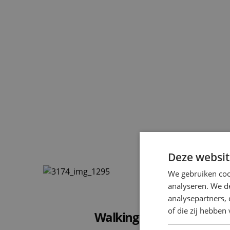
Deze websit
We gebruiken coo
analyseren. We de
analysepartners,
of die zij hebbe
Walking dinner gerechten