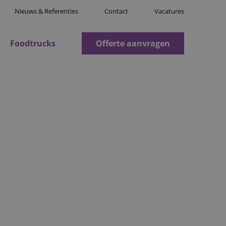
Nieuws & Referenties
Contact
Vacatures
Foodtrucks
Offerte aanvragen
N
. Uw gasten bewegen
boden. Ontspannen
eau tilt.