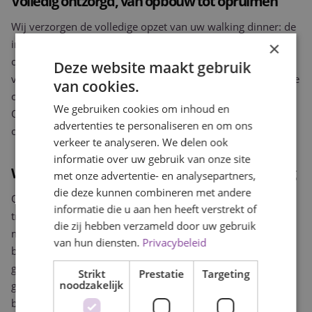
Volledig ontzorgd, van opbouw tot opruimen
Wij verzorgen de volledige opzet van uw walking dinner: de
inrichting van de stands, de aankleding van de ruimte als
×
onderdeel van het totaalpakket, de aanvoer en bereiding
Deze website maakt gebruik
van de gerechten, de bediening tijdens het evenement en de
van cookies.
opruiming achteraf. U hoeft zich om niets te bekommeren.
We gebruiken cookies om inhoud en
Ons team regelt alles tot in de puntjes, zodat u als
advertenties te personaliseren en om ons
organisator kunt genieten van de avond.
verkeer te analyseren. We delen ook
informatie over uw gebruik van onze site
Walking dinner voor zakelijke groepen in Tilburg
met onze advertentie- en analysepartners,
die deze kunnen combineren met andere
Of uw evenement twintig of tweehonderd zakelijke gasten
informatie die u aan hen heeft verstrekt of
trekt, wij schalen onze walking dinner catering in Tilburg
die zij hebben verzameld door uw gebruik
moeiteloos op. Wij zorgen ervoor dat de kwaliteit en de
van hun diensten.
Privacybeleid
beleving gelijkwaardig zijn, ongeacht de omvang van de
groep. Elk gerecht wordt met dezelfde zorg bereid en
Strikt
Prestatie
Targeting
noodzakelijk
gepresenteerd, elke gast wordt met dezelfde aandacht
bediend.