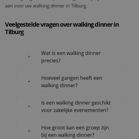
status voo
aan voor uw walking dinner in Tilburg.
gebruiker 
pagina's.
CookieScriptConsent
1 maand 2
Deze cooki
CookieScript
Veelgestelde vragen over walking dinner in
dagen
wordt gebr
www.purple-
Tilburg
door de Co
catering.nl
Script.com
om de
cookievoo
van bezoek
onthouden
Wat is een walking dinner
cookie-ba
precies?
van Cookie
Script.com 
noodzakel
correct te 
Hoeveel gangen heeft een
walking dinner?
Is een walking dinner geschikt
Aanbieder
Naam
Vervaldatum
Omschrijving
/
Domein
Aanbieder
voor zakelijke evenementen?
Naam
Vervaldatum
Omschrijving
/
Domein
fp_user_id
.purple-
1 jaar 1
catering.nl
maand
_ga
1 jaar 1
Deze cookienaam
Google
maand
gekoppeld aan
LLC
Hoe groot kan een groep zijn
Google Universal
.purple-
bij een walking dinner?
Analytics - wat e
catering.nl
belangrijke updat