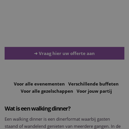
richten.
Projecten
Met meer dan tien jaar ervaring weten we hoe we van uw
walking dinner een onvergetelijke avond maken. Catering
Nieuws & Referenties
gaat verder dan eten op tafel zetten, het is de sfeer die u
creëert en de herinneringen die uw gasten meenemen.
Contact
Vacatures
➜ Vraag hier uw offerte aan
Voor alle evenementen
Verschillende buffeten
Voor alle gezelschappen
Voor jouw partij
Wat is een walking dinner?
Een walking dinner is een dinerformat waarbij gasten
staand of wandelend genieten van meerdere gangen. In de