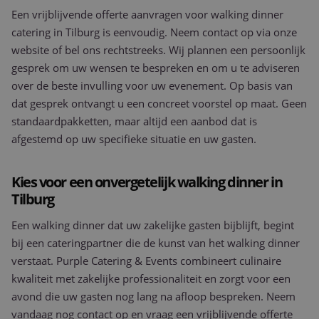
gebruikersaanmelding en accountbeheer. De
Een vrijblijvende offerte aanvragen voor walking dinner
website kan niet goed worden gebruikt zonder de
strikt noodzakelijke cookies.
catering in Tilburg is eenvoudig. Neem contact op via onze
Aanbieder
/
website of bel ons rechtstreeks. Wij plannen een persoonlijk
Naam
Vervaldatum
Omschrijv
Domein
gesprek om uw wensen te bespreken en om u te adviseren
PHPSESSID
Sessie
Cookie
PHP.net
over de beste invulling voor uw evenement. Op basis van
gegeneree
www.purple-
applicaties
catering.nl
dat gesprek ontvangt u een concreet voorstel op maat. Geen
basis van 
taal. Dit is
standaardpakketten, maar altijd een aanbod dat is
identificat
afgestemd op uw specifieke situatie en uw gasten.
algemene
doeleinden
wordt gebr
om variab
Kies voor een onvergetelijk walking dinner in
van
gebruikers
Tilburg
te onderh
Het is nor
gesproken
Een walking dinner dat uw zakelijke gasten bijblijft, begint
willekeurig
gegeneree
bij een cateringpartner die de kunst van het walking dinner
nummer, h
wordt gebr
verstaat. Purple Catering & Events combineert culinaire
kan specifi
kwaliteit met zakelijke professionaliteit en zorgt voor een
Google Privacy Policy
voor de si
een goed
avond die uw gasten nog lang na afloop bespreken. Neem
voorbeeld 
behouden
vandaag nog contact op en vraag een vrijblijvende offerte
een ingelo