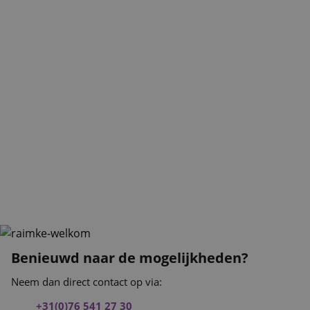
de website te vo
om de
gebruikerservari
websitefunctional
te verbeteren.
_clsk
1 dag
Deze cookie wor
Microsoft
geassocieerd met
.purple-
Microsoft Clarity
catering.nl
analytics softwar
Het wordt gebrui
om informatie ov
de sessie van de
gebruiker op te s
en om meerdere
paginaweergaven
combineren tot 
gebruikerssessie
analytische
doeleinden.
Benieuwd naar de mogelijkheden?
Neem dan direct contact op via:
+31(0)76 541 27 30