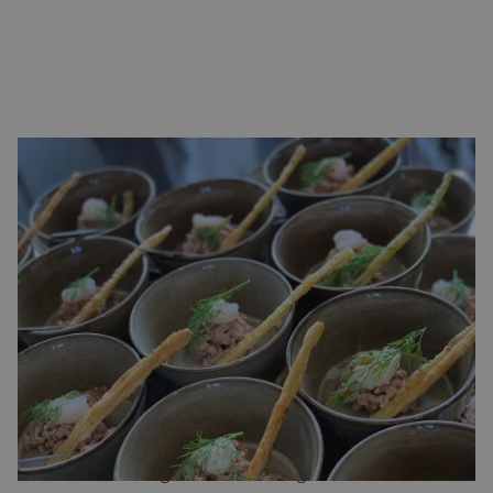
Walking dinner catering in Tilburg: hoe wij het
aanpakken
Purple Catering & Events verzorgt walking dinner catering in
Tilburg van A tot Z. Wij beginnen met een persoonlijk
adviesgesprek over uw wensen, de sfeer van uw evenement
en het aantal gasten. Op basis daarvan stellen wij een
aanbod op maat samen. Onze ervaren koks bereiden de
gerechten met verse ingrediënten en presenteren ze op een
manier die visueel aantrekkelijk is en de beleving versterkt.
Purple Catering & Events is de vaste cateringpartner van
vooraanstaande organisaties in de regio, waaronder NAC