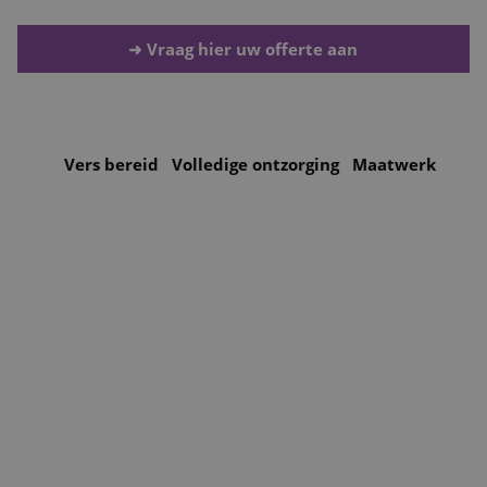
Projecten
➜ Vraag hier uw offerte aan
Nieuws & Referenties
Contact
Vers bereid
Volledige ontzorging
Maatwerk
Vacatures