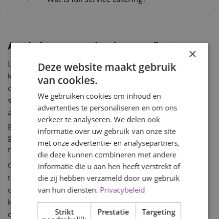
Aandacht voor smaak, seizoen en dieetwensen
×
Luxe zit voor ons in de details die de gast onthoudt. Wij
Deze website maakt gebruik
koken met verse ingrediënten die passen bij het seizoen,
van cookies.
omdat producten op hun hoogtepunt simpelweg beter
We gebruiken cookies om inhoud en
smaken. Een menu in het late voorjaar oogt en proeft
advertenties te personaliseren en om ons
anders dan een menu in de herfst, en juist die afstemming
verkeer te analyseren. We delen ook
geeft uw avond karakter. Wij adviseren u graag over
informatie over uw gebruik van onze site
gerechten die op het moment van uw gelegenheid het
met onze advertentie- en analysepartners,
meest tot hun recht komen.
die deze kunnen combineren met andere
Onze koks werken met een vaste basis aan beproefde
informatie die u aan hen heeft verstrekt of
technieken en bouwen daar elke keer een menu omheen
die zij hebben verzameld door uw gebruik
van hun diensten.
Privacybeleid
dat past bij uw gezelschap. Een goed samengesteld menu
kent een opbouw, van een lichte opening naar een afsluiter
Strikt
Prestatie
Targeting
die nog even nasmaakt. Die ritmiek bepaalt mede hoe uw