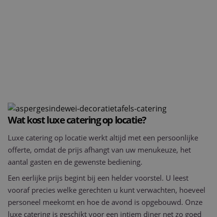
Strikt noodzakelijke cookies maken de
kernfunctionaliteiten van de website mogelijk, zoals
gebruikersaanmelding en accountbeheer. De
website kan niet goed worden gebruikt zonder de
strikt noodzakelijke cookies.
Aanbieder
/
Naam
Vervaldatum
Omschrijv
Domein
PHPSESSID
Sessie
Cookie
PHP.net
gegeneree
www.purple-
applicaties
catering.nl
basis van 
taal. Dit is
identificat
algemene
Wat kost luxe catering op locatie?
doeleinden
wordt gebr
om variab
Luxe catering op locatie werkt altijd met een persoonlijke
van
gebruikers
offerte, omdat de prijs afhangt van uw menukeuze, het
te onderh
aantal gasten en de gewenste bediening.
Het is nor
gesproken
willekeurig
Een eerlijke prijs begint bij een helder voorstel. U leest
gegeneree
nummer, h
vooraf precies welke gerechten u kunt verwachten, hoeveel
wordt gebr
personeel meekomt en hoe de avond is opgebouwd. Onze
kan specifi
Google Privacy Policy
voor de si
luxe catering is geschikt voor een intiem diner net zo goed
een goed