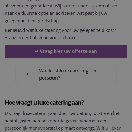
voorbeeld 
als voor een groot feest. Wij sturen u nooit automatisch
behouden
een ingelo
naar de duurste optie en adviseren wat past bij uw
status voo
gebruiker 
gelegenheid en gezelschap.
pagina's.
Benieuwd wat luxe catering voor uw gelegenheid kost?
CookieScriptConsent
1 maand 2
Deze cooki
CookieScript
dagen
wordt gebr
www.purple-
Vraag een vrijblijvend voorstel aan.
door de Co
catering.nl
Script.com
om de
➜ Vraag hier uw offerte aan
cookievoo
van bezoek
onthouden
cookie-ba
van Cookie
Wat kost luxe catering per
Script.com 
persoon?
noodzakel
correct te 
Hoe vraagt u luxe catering aan?
Aanbieder
Naam
Vervaldatum
Omschrijving
U vraagt luxe catering aan door uw datum, locatie en het
/
Domein
Aanbieder
Naam
Vervaldatum
Omschrijving
/
Domein
aantal gasten aan ons door te geven, waarna u een
fp_user_id
.purple-
1 jaar 1
catering.nl
maand
_ga
1 jaar 1
Deze cookienaam
Google
persoonlijk menuvoorstel op maat ontvangt. Wilt u liever
maand
gekoppeld aan
LLC