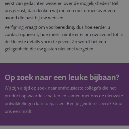
eerst van gedachten wisselen over de mogelijkheden? Bel
Google Universal
.purple-
Analytics - wat e
catering.nl
ons gerust, dan denken wij meteen met u mee over een
belangrijke updat
van de meer
avond die past bij uw wensen.
algemeen gebrui
analyseservice v
Verfijning vraagt om voorbereiding, dus hoe eerder u
Google. Deze coo
wordt gebruikt 
contact opneemt, hoe meer ruimte er is om uw avond tot in
unieke gebruikers
onderscheiden d
de kleinste details vorm te geven. Zo wordt het een
een willekeurig
gegenereerd nu
gelegenheid die uw gasten niet snel vergeten.
toe te wijzen als
klant-ID. Het is
opgenomen in el
paginaverzoek o
een site en word
gebruikt om
Op zoek naar een leuke bijbaan?
bezoekers-, sessi
campagnegegeve
te berekenen voo
Wij zijn altijd op zoek naar enthousiaste collega's die het
analyserapporte
de site.
product op waarde schatten en samen met ons de nieuwste
_ga_W6FBG4D1FR
.purple-
1 jaar 1
Deze cookie wor
ontwikkelingen kan toepassen. Ben je geïnteresseerd? Stuur
catering.nl
maand
gebruikt door Go
Analytics om de
ons een mail!
sessiestatus te
behouden.
_clck
.purple-
1 jaar
Deze cookie wor
catering.nl
gebruikt om