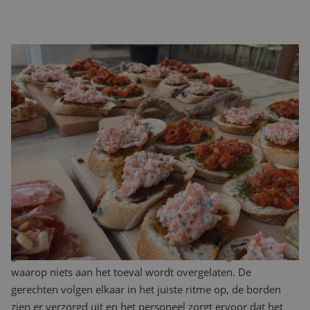
Wat maakt luxe catering in Etten-Leur
bijzonder?
Luxe catering in Etten-Leur onderscheidt zich door de
aandacht voor detail, de verse seizoensingrediënten en de
verzorgde presentatie op het bord. Het draait om meer dan
wat u proeft. De totaalbeleving telt net zo zwaar: de geur uit
de keuken, het oog voor afwerking en bediening die precies
weet wanneer zij wel of niet aan tafel verschijnt.
Wij bereiden alles vers in onze eigen professionele
horecakeuken, met verfijnde smaakcombinaties die u en uw
gasten verrassen. Een avond met luxe catering is een avond
waarop niets aan het toeval wordt overgelaten. De
gerechten volgen elkaar in het juiste ritme op, de borden
zien er verzorgd uit en het personeel zorgt ervoor dat het