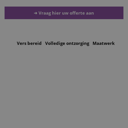
Projecten
➜ Vraag hier uw offerte aan
Nieuws & Referenties
Contact
Vers bereid
Volledige ontzorging
Maatwerk
Vacatures