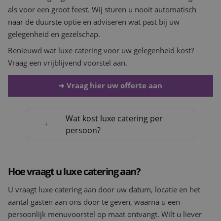
voorbeeld 
als voor een groot feest. Wij sturen u nooit automatisch
behouden
een ingelo
naar de duurste optie en adviseren wat past bij uw
status voo
gebruiker 
gelegenheid en gezelschap.
pagina's.
Benieuwd wat luxe catering voor uw gelegenheid kost?
CookieScriptConsent
1 maand 2
Deze cooki
CookieScript
dagen
wordt gebr
www.purple-
Vraag een vrijblijvend voorstel aan.
door de Co
catering.nl
Script.com
om de
➜ Vraag hier uw offerte aan
cookievoo
van bezoek
onthouden
cookie-ba
van Cookie
Wat kost luxe catering per
Script.com 
persoon?
noodzakel
correct te 
Hoe vraagt u luxe catering aan?
Aanbieder
Naam
Vervaldatum
Omschrijving
U vraagt luxe catering aan door uw datum, locatie en het
/
Domein
Aanbieder
Naam
Vervaldatum
Omschrijving
/
Domein
aantal gasten aan ons door te geven, waarna u een
fp_user_id
.purple-
1 jaar 1
catering.nl
maand
_ga
1 jaar 1
Deze cookienaam
Google
persoonlijk menuvoorstel op maat ontvangt. Wilt u liever
maand
gekoppeld aan
LLC