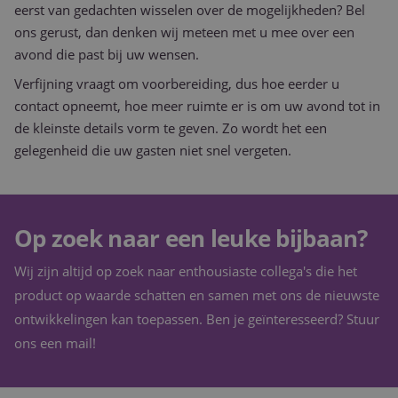
eerst van gedachten wisselen over de mogelijkheden? Bel
Google Universal
.purple-
Analytics - wat e
catering.nl
ons gerust, dan denken wij meteen met u mee over een
belangrijke updat
van de meer
avond die past bij uw wensen.
algemeen gebrui
analyseservice v
Verfijning vraagt om voorbereiding, dus hoe eerder u
Google. Deze coo
wordt gebruikt 
contact opneemt, hoe meer ruimte er is om uw avond tot in
unieke gebruikers
onderscheiden d
de kleinste details vorm te geven. Zo wordt het een
een willekeurig
gegenereerd nu
gelegenheid die uw gasten niet snel vergeten.
toe te wijzen als
klant-ID. Het is
opgenomen in el
paginaverzoek o
een site en word
gebruikt om
Op zoek naar een leuke bijbaan?
bezoekers-, sessi
campagnegegeve
te berekenen voo
Wij zijn altijd op zoek naar enthousiaste collega's die het
analyserapporte
de site.
product op waarde schatten en samen met ons de nieuwste
_ga_W6FBG4D1FR
.purple-
1 jaar 1
Deze cookie wor
ontwikkelingen kan toepassen. Ben je geïnteresseerd? Stuur
catering.nl
maand
gebruikt door Go
Analytics om de
ons een mail!
sessiestatus te
behouden.
_clck
.purple-
1 jaar
Deze cookie wor
catering.nl
gebruikt om