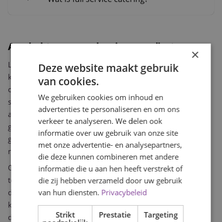
Aandacht voor smaak, seizoen en dieetwensen
×
Luxe zit voor ons in de details die de gast onthoudt. Wij
Deze website maakt gebruik
koken met verse ingrediënten die passen bij het seizoen,
van cookies.
omdat producten op hun hoogtepunt simpelweg beter
We gebruiken cookies om inhoud en
smaken. Een menu in het late voorjaar oogt en proeft
advertenties te personaliseren en om ons
anders dan een menu in de herfst, en juist die afstemming
verkeer te analyseren. We delen ook
geeft uw avond karakter. Wij adviseren u graag over
informatie over uw gebruik van onze site
gerechten die op het moment van uw gelegenheid het
met onze advertentie- en analysepartners,
meest tot hun recht komen.
die deze kunnen combineren met andere
Onze koks werken met een vaste basis aan beproefde
informatie die u aan hen heeft verstrekt of
technieken en bouwen daar elke keer een menu omheen
die zij hebben verzameld door uw gebruik
van hun diensten.
Privacybeleid
dat past bij uw gezelschap. Een goed samengesteld menu
kent een opbouw, van een lichte opening naar een afsluiter
Strikt
Prestatie
Targeting
die nog even nasmaakt. Die ritmiek bepaalt mede hoe uw