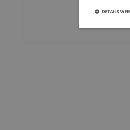
DETAILS WE
S
Strikt noodzakelijke
accountbeheer. De we
Naam
PHPSESSID
CookieScriptConse