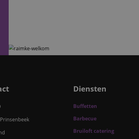
act
Diensten
Buffetten
0
Barbecue
 Prinsenbeek
Bruiloft catering
nd