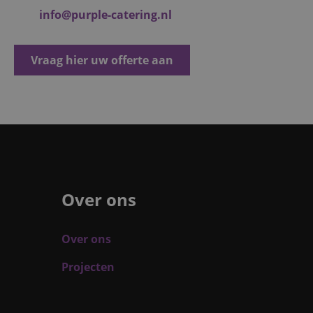
info@purple-catering.nl
Vraag hier uw offerte aan
Over ons
Over ons
Projecten