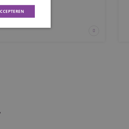
ACCEPTEREN
rd
elding en
de PHP-taal. Dit is
wordt gebruikt om
. Het is normaal
 hoe het wordt
n goed voorbeeld is
 gebruiker tussen
pt.com-service om
r
n. De cookie-
 correct te werken.