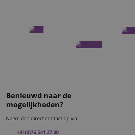
jving
lytics - wat een
analyseservice van
rs te
r toe te wijzen als
 site en wordt
te berekenen voor
 sessiestatus te
n betrokkenheid op
efunctionaliteit te
alytics software.
 gebruiker op te
Benieuwd naar de
tot één
mogelijkheden?
Neem dan direct contact op via:
+31(0)76 541 27 30