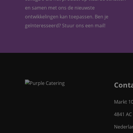
en samen met ons de nieuwste
ontwikkelingen kan toepassen. Ben je
geïnteresseerd? Stuur ons een mail!
Cont
Markt 1
4841 AC
Nederla