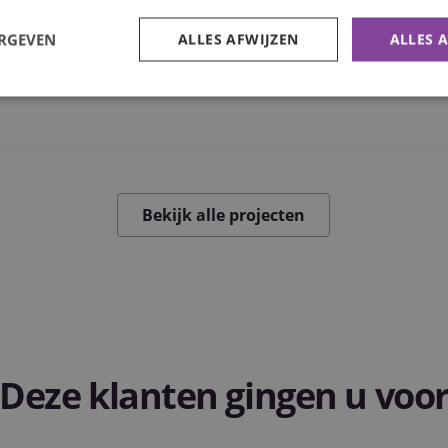
ERGEVEN
ALLES AFWIJZEN
ALLES 
trikt noodzakelijk
Prestatie
Targeting
Functioneel
Niet-geclassificee
 cookies maken de kernfunctionaliteiten van de website mogelijk, zoals gebruikersaanm
bsite kan niet goed worden gebruikt zonder de strikt noodzakelijke cookies.
Bekijk alle projecten
Aanbieder
/
Vervaldatum
Omschrijving
Domein
Sessie
Cookie gegenereerd door applicaties op basis van 
PHP.net
een identificator voor algemene doeleinden die 
www.purple-
variabelen van gebruikerssessies te onderhouden
catering.nl
gesproken een willekeurig gegenereerd nummer,
gebruikt, kan specifiek zijn voor de site, maar ee
het behouden van een ingelogde status voor een
pagina's.
nt
1 maand 2
Deze cookie wordt gebruikt door de Cookie-Scri
Deze klanten gingen u voo
CookieScript
dagen
de cookievoorkeuren van bezoekers te onthoude
www.purple-
banner van Cookie-Script.com is noodzakelijk om
catering.nl
Google Privacy Policy