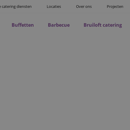
 catering diensten
Locaties
Over ons
Projecten
Buffetten
Barbecue
Bruiloft catering
PROJECT
25 jarig huwelijk
welijk richten wij deze feestlocatie volledig in met tent, toil
verlichting.