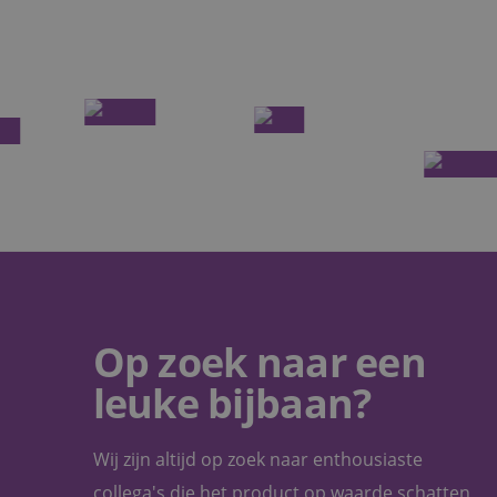
Naam
Naam
fp_user_id
_ga
_ga_W6FBG4D1FR
_clck
_clsk
Op zoek naar een
leuke bijbaan?
Wij zijn altijd op zoek naar enthousiaste
collega's die het product op waarde schatten