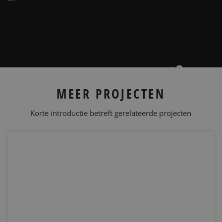
Projecten
Nieuws & Referenties
+3
Contact
FOTO'S
MEER PROJECTEN
Vacatures
Korte introductie betreft gerelateerde projecten
25 jarig huwelijk