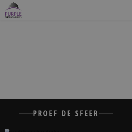
Buffetten
PROJECT
Barbecue
Breda Live
Bruiloft catering
Al 3 jaar verzorgen wij tijdens Breda Live de catering op het
Skybox deck. Wij voorzien de gasten hier van drankjes en
Foodtrucks
beneden van overheerlijk eten middels diverse foodcorners.
Offerte aanvragen
Onze catering diensten
PROEF DE SFEER
Locaties
Over ons