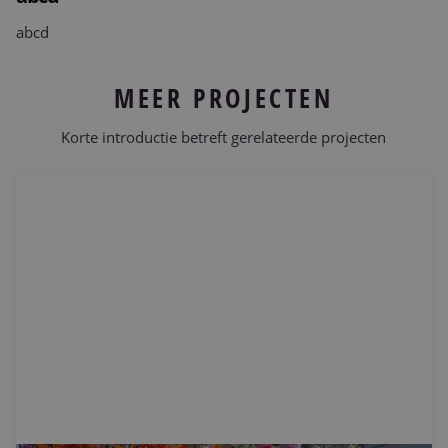
abcd
Projecten
Nieuws & Referenties
MEER PROJECTEN
Contact
Korte introductie betreft gerelateerde projecten
Vacatures
25 jarig huwelijk