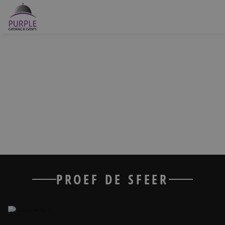
Buffetten
PROJECT
Barbecue
Verjaardag spaans
Bruiloft catering
Voor een verjaardags feest verzorgde wij een diner volledig
in Spaanse style.
Foodtrucks
Offerte aanvragen
Onze catering diensten
PROEF DE SFEER
Locaties
Over ons