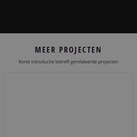
Projecten
Nieuws & Referenties
Contact
MEER PROJECTEN
Vacatures
Korte introductie betreft gerelateerde projecten
25 jarig huwelijk